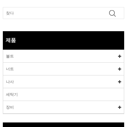
제품
볼트
너트
나사
세탁기
장비